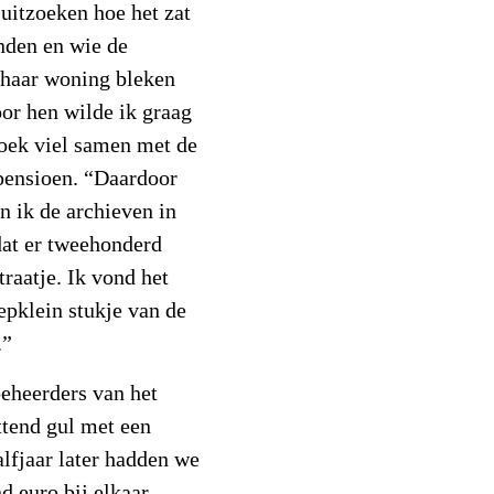
 uitzoeken hoe het zat
nden en wie de
 haar woning bleken
or hen wilde ik graag
zoek viel samen met de
pensioen. “Daardoor
n ik de archieven in
dat er tweehonderd
traatje. Ik vond het
epklein stukje van de
.”
beheerders van het
tend gul met een
alfjaar later hadden we
d euro bij elkaar,