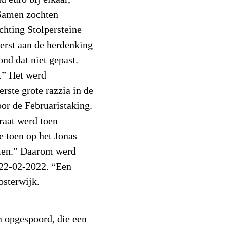
 Samen zochten
chting Stolpersteine
erst aan de herdenking
nd dat niet gepast.
.” Het werd
rste grote razzia in de
oor de Februaristaking.
raat werd toen
ie toen op het Jonas
men.” Daarom werd
 22-02-2022. “Een
osterwijk.
 opgespoord, die een