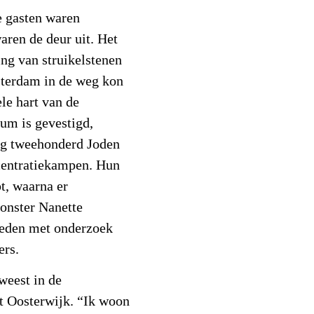
e gasten waren
aren de deur uit. Het
ing van struikelstenen
sterdam in de weg kon
ele hart van de
um is gevestigd,
og tweehonderd Joden
centratiekampen. Hun
t, waarna er
onster Nanette
leden met onderzoek
ers.
eweest in de
lt Oosterwijk. “Ik woon