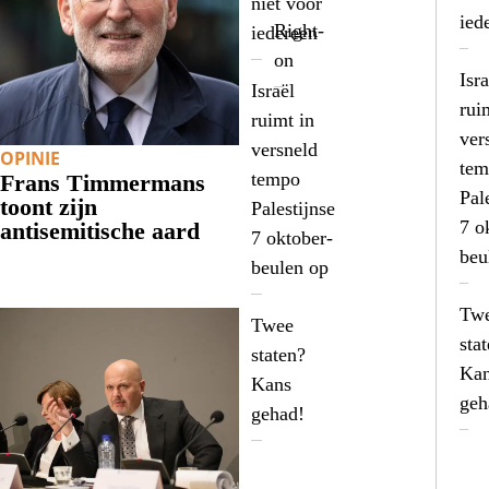
niet voor
ied
Right-
iedereen
on
Isra
Israël
rui
ruimt in
ver
versneld
OPINIE
tem
tempo
Frans Timmermans
Pal
toont zijn
Palestijnse
7 o
antisemitische aard
7 oktober-
beu
beulen op
Tw
Twee
sta
staten?
Ka
Kans
geh
gehad!