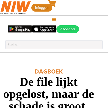
Inloggen
Abonneer
DAGBOEK
De file lijkt
opgelost, maar de
schade is groot.