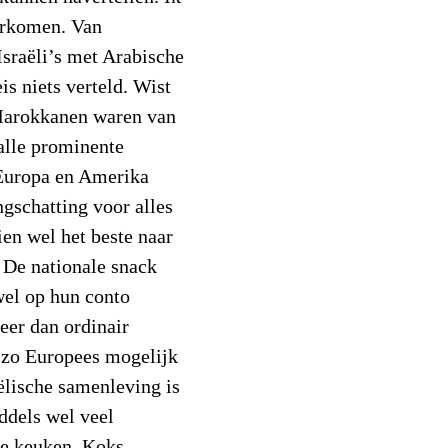
erkomen. Van
Israëli’s met Arabische
is niets verteld. Wist
 Marokkanen waren van
alle prominente
 Europa en Amerika
gschatting voor alles
en wel het beste naar
. De nationale snack
wel op hun conto
eer dan ordinair
d zo Europees mogelijk
ëlische samenleving is
iddels wel veel
he keuken. Koks