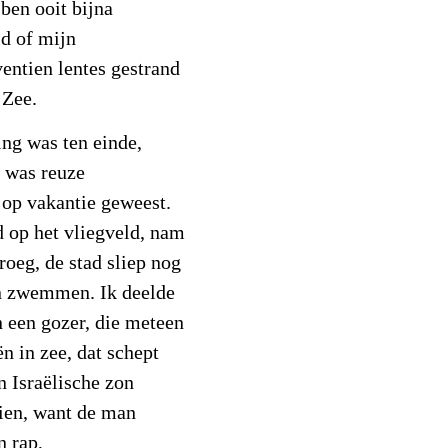
 ben ooit bijna
ld of mijn
entien lentes gestrand
 Zee.
ing was ten einde,
t was reuze
 op vakantie geweest.
d op het vliegveld, nam
roeg, de stad sliep nog
an zwemmen. Ik deelde
 een gozer, die meteen
 in zee, dat schept
n Israëlische zon
ien, want de man
n rap,