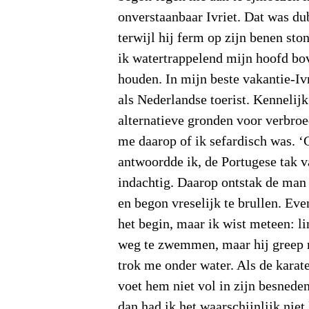
onverstaanbaar Ivriet. Dat was d
terwijl hij ferm op zijn benen sto
ik watertrappelend mijn hoofd bov
houden. In mijn beste vakantie-Iv
als Nederlandse toerist. Kennelij
alternatieve gronden voor verbro
me daarop of ik sefardisch was. 
antwoordde ik, de Portugese tak v
indachtig. Daarop ontstak de man
en begon vreselijk te brullen. Eve
het begin, maar ik wist meteen: l
weg te zwemmen, maar hij greep 
trok me onder water. Als de karat
voet hem niet vol in zijn besneden
dan had ik het waarschijnlijk niet