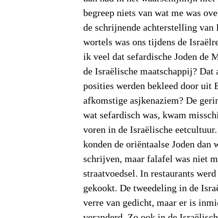
begreep niets van wat me was ov
de schrijnende achterstelling van 
wortels was ons tijdens de Israëlre
ik veel dat sefardische Joden de
de Israëlische maatschappij? Dat 
posities werden bekleed door uit
afkomstige asjkenaziem? De gerin
wat sefardisch was, kwam misschi
voren in de Israëlische eetcultuur
konden de oriëntaalse Joden dan 
schrijven, maar falafel was niet m
straatvoedsel. In restaurants wer
gekookt. De tweedeling in de Isra
verre van gedicht, maar er is inm
veranderd. Zo ook in de Israëlisc