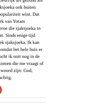
kleurrijk als gezond als
aksjoeka ook buiten
opulariteit wint. Dat
erk van Yotam
eroe die sjaksjoeka in
t. Sinds enige tijd
ek sjaksjoeka. Ik kan
 omdat het hele huis er
cht ik ooit nog in de
komen die me vraagt of
ntwoord zijn: God,
achtig.