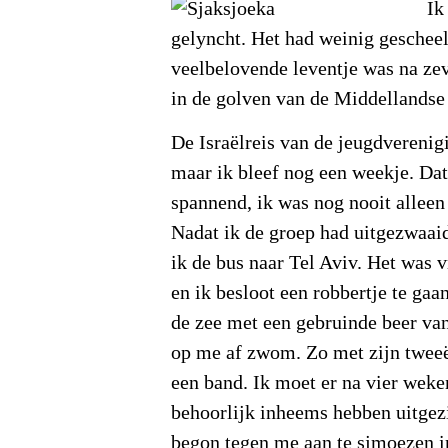
I
k
gelyncht. Het had weinig geschee
veelbelovende leventje was na zev
in de golven van de Middellandse
De Israëlreis van de jeugdverenig
maar ik bleef nog een weekje. Da
spannend, ik was nog nooit alleen
Nadat ik de groep had uitgezwaai
ik de bus naar Tel Aviv. Het was v
en ik besloot een robbertje te ga
de zee met een gebruinde beer van
op me af zwom. Zo met zijn tweeën
een band. Ik moet er na vier weke
behoorlijk inheems hebben uitgez
begon tegen me aan te sjmoezen i