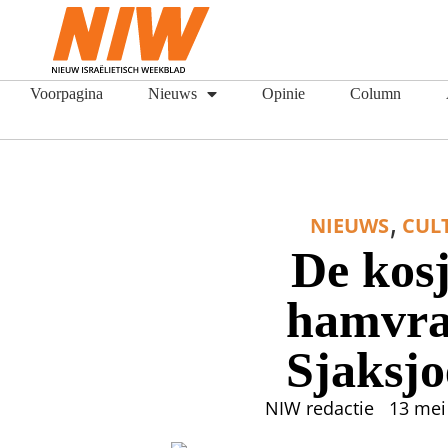
Voorpagina
Nieuws
Opinie
Column
,
NIEUWS
CUL
De kos
hamvra
Sjaksj
NIW redactie
13 mei