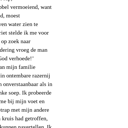
ubbel vermoeiend, want
nd, moest
en water zien te
riet stelde ik me voor
k op zoek naar
edering vroeg de man
‘God verhoede!’
an mijn familie
 in ontembare razernij
n onverstaanbaar als in
inke soep. Ik probeerde
me bij mijn voet en
etrap met mijn andere
 kruis had getroffen,
 kunnen navertellen. Ik