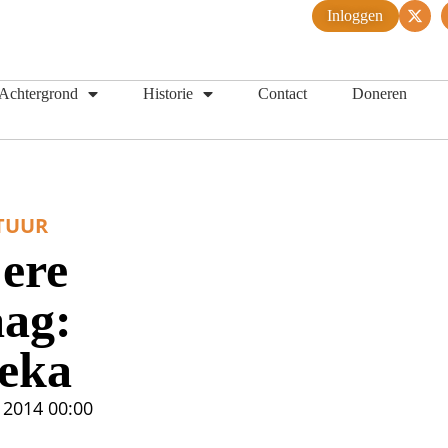
Inloggen
Achtergrond
Historie
Contact
Doneren
TUUR
jere
ag:
oeka
 2014
00:00