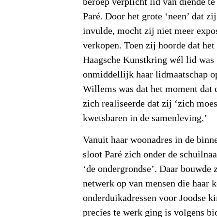
beroep verplicht lid van diende t
Paré. Door het grote ‘neen’ dat zi
invulde, mocht zij niet meer expo
verkopen. Toen zij hoorde dat het
Haagsche Kunstkring wél lid was
onmiddellijk haar lidmaatschap o
Willems was dat het moment dat d
zich realiseerde dat zij ‘zich moe
kwetsbaren in de samenleving.’
Vanuit haar woonadres in de bin
sloot Paré zich onder de schuilna
‘de ondergrondse’. Daar bouwde z
netwerk op van mensen die haar 
onderduikadressen voor Joodse ki
precies te werk ging is volgens b