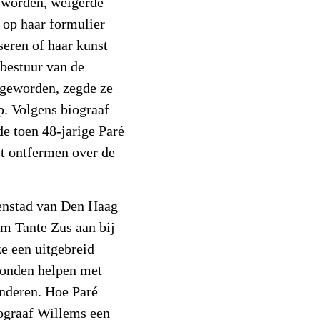
e worden, weigerde
j op haar formulier
seren of haar kunst
 bestuur van de
 geworden, zegde ze
p. Volgens biograaf
e toen 48-jarige Paré
st ontfermen over de
nenstad van Den Haag
am Tante Zus aan bij
e een uitgebreid
konden helpen met
nderen. Hoe Paré
iograaf Willems een