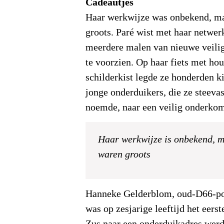
Cadeautjes
Haar werkwijze was onbekend, ma
groots. Paré wist met haar netwer
meerdere malen van nieuwe veili
te voorzien. Op haar fiets met ho
schilderkist legde ze honderden k
jonge onderduikers, die ze steeva
noemde, naar een veilig onderkom
Haar werkwijze is onbekend, m
waren groots
Hanneke Gelderblom, oud-D66-poli
was op zesjarige leeftijd het eers