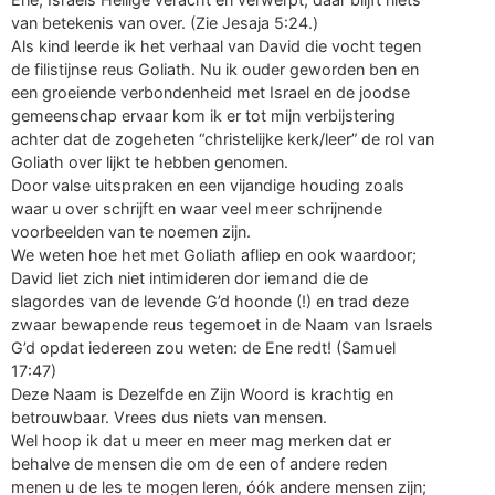
van betekenis van over. (Zie Jesaja 5:24.)
Als kind leerde ik het verhaal van David die vocht tegen
de filistijnse reus Goliath. Nu ik ouder geworden ben en
een groeiende verbondenheid met Israel en de joodse
gemeenschap ervaar kom ik er tot mijn verbijstering
achter dat de zogeheten “christelijke kerk/leer” de rol van
Goliath over lijkt te hebben genomen.
Door valse uitspraken en een vijandige houding zoals
waar u over schrijft en waar veel meer schrijnende
voorbeelden van te noemen zijn.
We weten hoe het met Goliath afliep en ook waardoor;
David liet zich niet intimideren dor iemand die de
slagordes van de levende G’d hoonde (!) en trad deze
zwaar bewapende reus tegemoet in de Naam van Israels
G’d opdat iedereen zou weten: de Ene redt! (Samuel
17:47)
Deze Naam is Dezelfde en Zijn Woord is krachtig en
betrouwbaar. Vrees dus niets van mensen.
Wel hoop ik dat u meer en meer mag merken dat er
behalve de mensen die om de een of andere reden
menen u de les te mogen leren, óók andere mensen zijn;