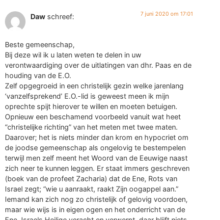
7 juni 2020 om 17:01
Daw
schreef:
Beste gemeenschap,
Bij deze wil ik u laten weten te delen in uw
verontwaardiging over de uitlatingen van dhr. Paas en de
houding van de E.O.
Zelf opgegroeid in een christelijk gezin welke jarenlang
‘vanzelfsprekend’ E.O.-lid is geweest meen ik mijn
oprechte spijt hierover te willen en moeten betuigen.
Opnieuw een beschamend voorbeeld vanuit wat heet
“christelijke richting” van het meten met twee maten.
Daarover; het is niets minder dan krom en hypocriet om
de joodse gemeenschap als ongelovig te bestempelen
terwijl men zelf meent het Woord van de Eeuwige naast
zich neer te kunnen leggen. Er staat immers geschreven
(boek van de profeet Zacharia) dat de Ene, Rots van
Israel zegt; “wie u aanraakt, raakt Zijn oogappel aan.”
Iemand kan zich nog zo christelijk of gelovig voordoen,
maar wie wijs is in eigen ogen en het onderricht van de
Ene, Israels Heilige veracht en verwerpt, daar blijft niets