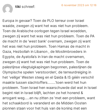
6 november 2023 om 12:16
tiki
schreef:
Europa in gevaar? Toen de PLO terreur over Israel
waaide, zwegen zij want het was niet hun probleem.
Toen de Arabische oorlogen tegen Israel woedden,
zwegen zij want het was niet hun probleem. Toen de PA
de macht in de ‘west bank’ overnam, zwegen zij want
het was niet hun probleem. Toen Hamas de macht in
Gaza, Hezbollah in Libanon , de Moslimbroeders in
Egypte, de Ayatolla’s in Iran de macht overnamen,
zwegen zij want het was niet hun probleem. Toen de
palestijnse vliegtuigkapingen begonnen, palestijnen de
Olympische spelen ‘verstoorden’, de terreurdreiging in
het ‘veilige’ Westen steeg en el Qaida & IS géén verschil
maakte tussen slachtoffers……..’toen werd het hun
probleem. Toen Israel hen waarschuwde dat wat in Israel
begint niet in Israel blijft, lachten ze het honend &
arrogant weg…..en nu zitten ze ‘met een probleem, want
het schaakbord is veranderd en de Midden Oosten
pionnen staan voor het huis van de koning met een