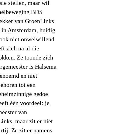
ie stellen, maar wil
raëlbeweging BDS
ttrekker van GroenLinks
n in Amsterdam, huidig
ook niet onwelwillend
t zich na al die
 lokken. Ze toonde zich
urgemeester is Halsema
benoemd en niet
ehoren tot een
geheimzinnige gedoe
ft één voordeel: je
meester van
nks, maar zit er niet
rtij. Ze zit er namens