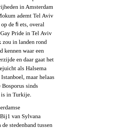
vrijheden in Amsterdam
 Mokum ademt Tel Aviv
 op de ﬁ ets, overal
 Gay Pride in Tel Aviv
k zou in landen rond
ad kennen waar een
rzijde en daar gaat het
ejuicht als Halsema
 Istanboel, maar helaas
de Bosporus sinds
s in Turkije.
terdamse
 Bij1 van Sylvana
en de stedenband tussen