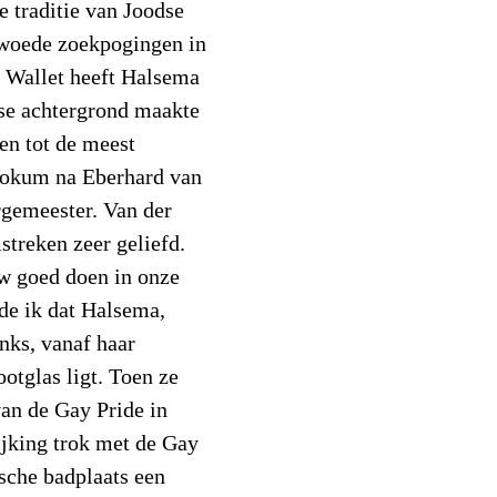
 traditie van Joodse
woede zoekpogingen in
t Wallet heeft Halsema
dse achtergrond maakte
en tot de meest
Mokum na Eberhard van
rgemeester. Van der
treken zeer geliefd.
uw goed doen in onze
de ik dat Halsema,
nks, vanaf haar
otglas ligt. Toen ze
van de Gay Pride in
jking trok met de Gay
ische badplaats een