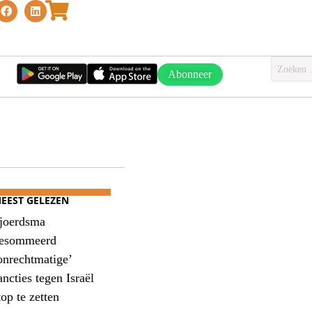
Abonneer
EEST GELEZEN
joerdsma
esommeerd
onrechtmatige’
ancties tegen Israël
top te zetten