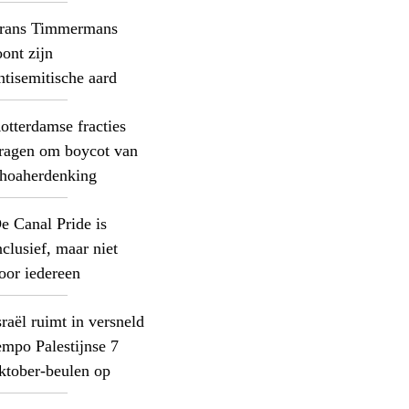
rans Timmermans
oont zijn
ntisemitische aard
otterdamse fracties
ragen om boycot van
hoaherdenking
e Canal Pride is
nclusief, maar niet
oor iedereen
sraël ruimt in versneld
empo Palestijnse 7
ktober-beulen op