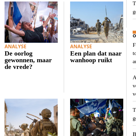
T
g
O
F
ANALYSE
ANALYSE
De oorlog
Een plan dat naar
t
gewonnen, maar
wanhoop ruikt
a
de vrede?
A
v
v
T
g
B