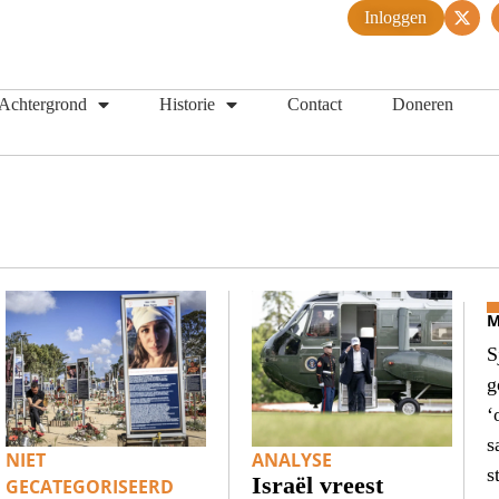
Inloggen
Achtergrond
Historie
Contact
Doneren
M
S
g
‘
s
NIET
ANALYSE
s
Israël vreest
GECATEGORISEERD