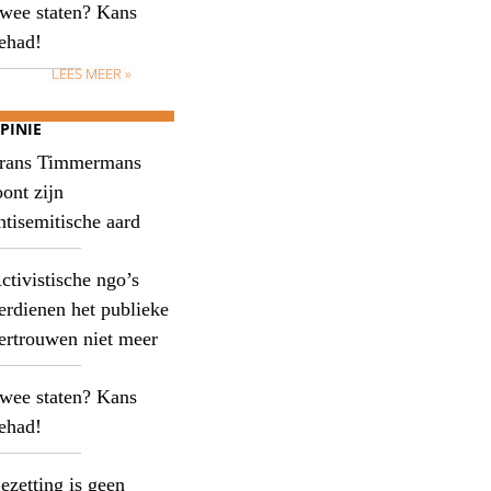
wee staten? Kans
ehad!
LEES MEER »
PINIE
rans Timmermans
oont zijn
ntisemitische aard
ctivistische ngo’s
erdienen het publieke
ertrouwen niet meer
wee staten? Kans
ehad!
ezetting is geen