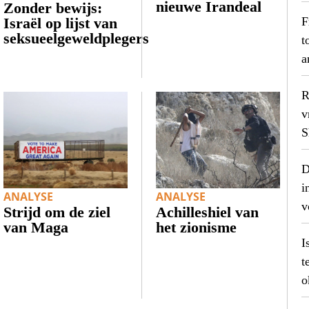
nieuwe Irandeal
Zonder bewijs:
F
Israël op lijst van
seksueelgeweldplegers
t
a
R
v
S
D
i
ANALYSE
ANALYSE
v
Strijd om de ziel
Achilleshiel van
van Maga
het zionisme
I
t
o