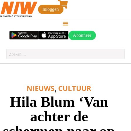
Inloggen
Abonneer
,
NIEUWS
CULTUUR
Hila Blum ‘Van
achter de
schermen naar op