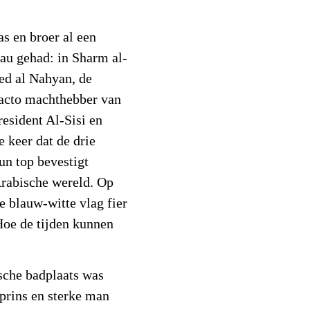
as en broer al een
au gehad: in Sharm al-
d al Nahyan, de
facto machthebber van
esident Al-Sisi en
 keer dat de drie
n top bevestigt
Arabische wereld. Op
de blauw-witte vlag fier
Hoe de tijden kunnen
sche badplaats was
rins en sterke man