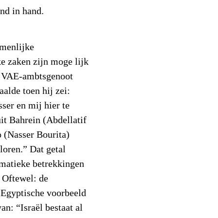
nd in hand.
amenlijke
e zaken zijn moge lijk
n VAE-ambtsgenoot
alde toen hij zei:
ser en mij hier te
uit Bahrein (Abdellatif
 (Nasser Bourita)
loren.” Dat getal
omatieke betrekkingen
 Oftewel: de
t Egyptische voorbeeld
n: “Israël bestaat al