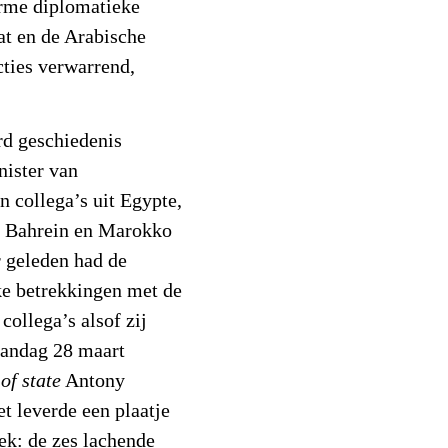
arme diplomatieke
at en de Arabische
cties verwarrend,
rd geschiedenis
nister van
n collega’s uit Egypte,
, Bahrein en Marokko
r geleden had de
ke betrekkingen met de
 collega’s alsof zij
aandag 28 maart
of state
Antony
et leverde een plaatje
eek: de zes lachende