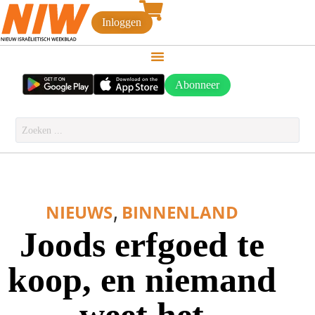
Inloggen
Abonneer
,
NIEUWS
BINNENLAND
Joods erfgoed te
koop, en niemand
weet het