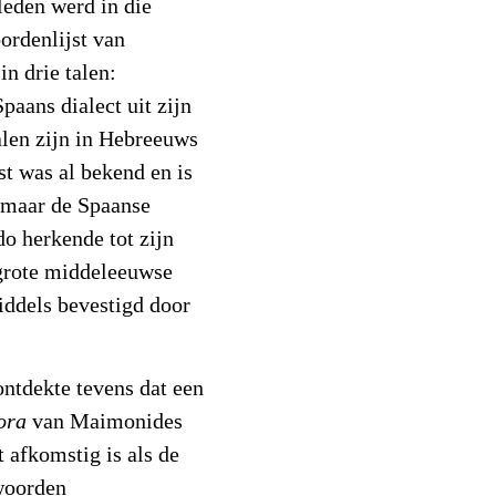
leden werd in die
ordenlijst van
n drie talen:
aans dialect uit zijn
alen zijn in Hebreeuws
st was al bekend en is
, maar de Spaanse
o herkende tot zijn
 grote middeleeuwse
middels bevestigd door
ntdekte tevens dat een
ora
van Maimonides
t afkomstig is als de
woorden