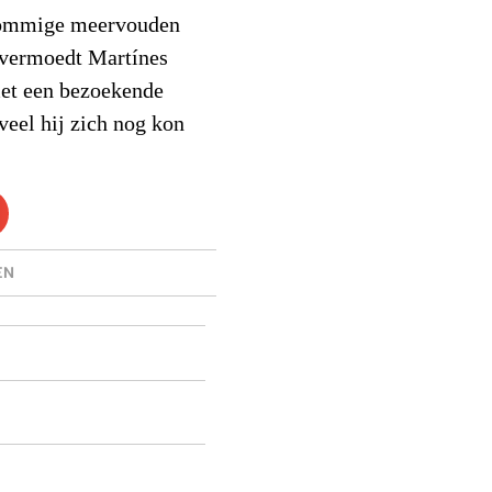
sommige meervouden
 vermoedt Martínes
et een bezoekende
eveel hij zich nog kon
EN