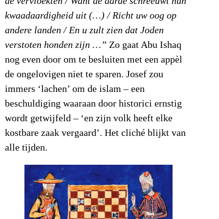
de vervloekten / Want de aarde schreeuwt hun
kwaadaardigheid uit (…) / Richt uw oog op
andere landen / En u zult zien dat Joden
verstoten honden zijn …”
Zo gaat Abu Ishaq
nog even door om te besluiten met een appèl
de ongelovigen niet te sparen. Josef zou
immers ‘lachen’ om de islam – een
beschuldiging waaraan door historici ernstig
wordt getwijfeld – ‘en zijn volk heeft elke
kostbare zaak vergaard’. Het cliché blijkt van
alle tijden.