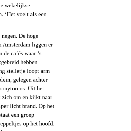
de wekelijkse
. ‘Het voelt als een
lf negen. De hoge
n Amsterdam liggen er
en de cafés waar ’s
tgebreid hebben
ng stelletje loopt arm
lein, gelegen achter
honytorens. Uit het
t zich om en kijkt naar
per licht brand. Op het
taat een groep
eppeltjes op het hoofd.