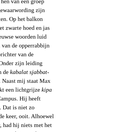
 hen van een groep
gewaarwording zijn
en. Op het balkon
t zwarte hoed en jas
eeuwse woorden luid
n van de opperrabbijn
richter van de
nder zijn leiding
n de
kabalat sjabbat
-
. Naast mij staat Max
kt een lichtgrijze
kipa
Campus. Hij heeft
 Dat is niet zo
rde keer, ooit. Alhoewel
 had hij niets met het