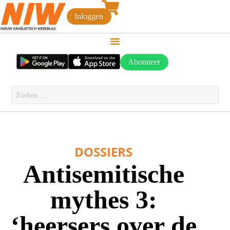
Inloggen
Abonneer
DOSSIERS
Antisemitische
mythes 3:
‘heersers over de