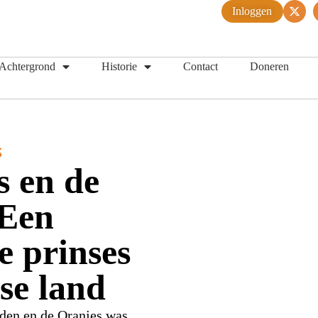
Inloggen
Achtergrond
Historie
Contact
Doneren
S
s en de
 Een
e prinses
se land
oden en de Oranjes was