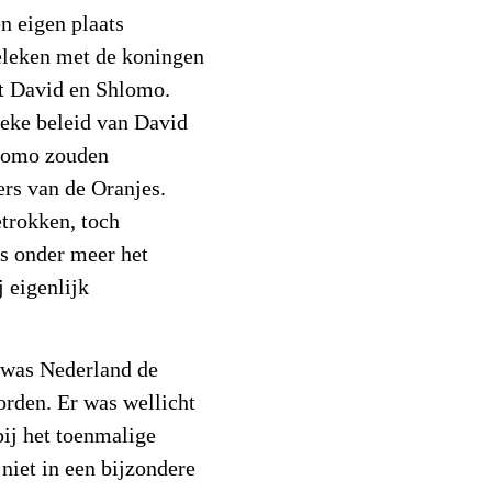
n eigen plaats
eleken met de koningen
et David en Shlomo.
tieke beleid van David
hlomo zouden
ers van de Oranjes.
etrokken, toch
ls onder meer het
 eigenlijk
.
e was Nederland de
orden. Er was wellicht
bij het toenmalige
 niet in een bijzondere