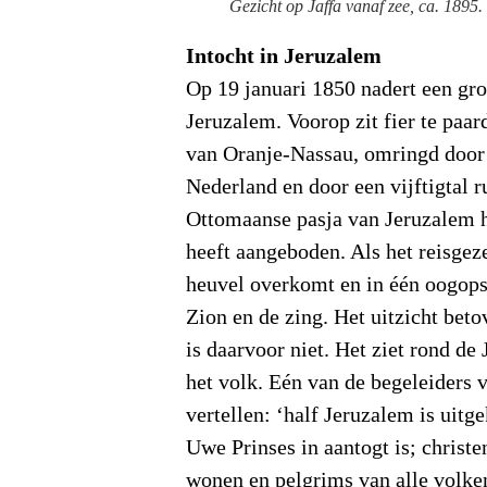
Gezicht op Jaffa vanaf zee, ca. 1895
Intocht in Jeruzalem
Op 19 januari 1850 nadert een gro
Jeruzalem. Voorop zit fier te paa
van Oranje-Nassau, omringd door 
Nederland en door een vijftigtal r
Ottomaanse pasja van Jeruzalem h
heeft aangeboden. Als het reisgeze
heuvel overkomt en in één oogops
Zion en de zing. Het uitzicht beto
is daarvoor niet. Het ziet rond de
het volk. Eén van de begeleiders v
vertellen: ‘half Jeruzalem is uit
Uwe Prinses in aantogt is; christen
wonen en pelgrims van alle volken