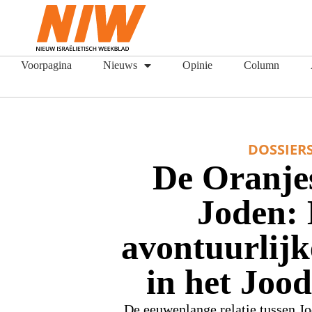
Voorpagina
Nieuws
Opinie
Column
DOSSIER
De Oranje
Joden:
avontuurlijk
in het Jood
De eeuwenlange relatie tussen J