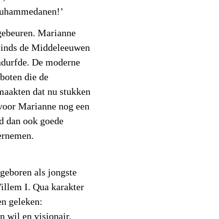
 Muhammedanen!’
gebeuren. Marianne
sinds de Middeleeuwen
andurfde. De moderne
boten die de
maakten dat nu stukken
 voor Marianne nog een
ad dan ook goede
ernemen.
geboren als jongste
illem I. Qua karakter
en geleken:
 wil en visionair.