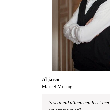
Al jaren
Marcel Möring
Is vrijheid alleen een feest me
het ergens over?