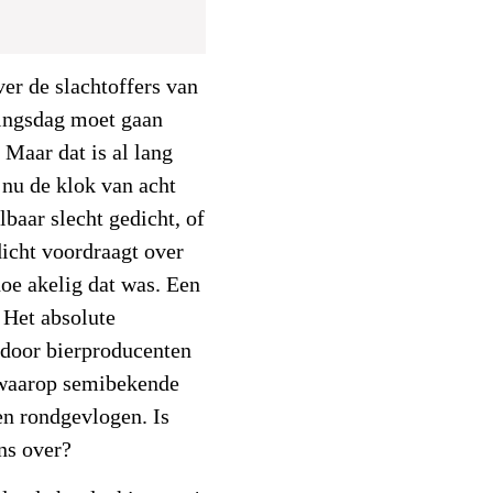
r de slachtoffers van
ingsdag moet gaan
 Maar dat is al lang
 nu de klok van acht
baar slecht gedicht, of
dicht voordraagt over
hoe akelig dat was. Een
 Het absolute
 door bierproducenten
 waarop semibekende
en rondgevlogen. Is
ens over?