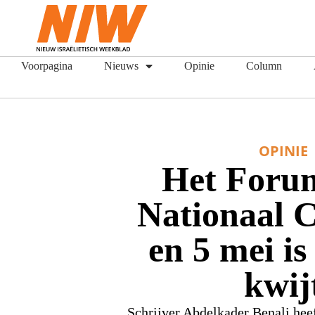
Voorpagina
Nieuws
Opinie
Column
OPINIE
Het Foru
Nationaal 
en 5 mei is
kwij
Schrijver Abdelkader Benali hee