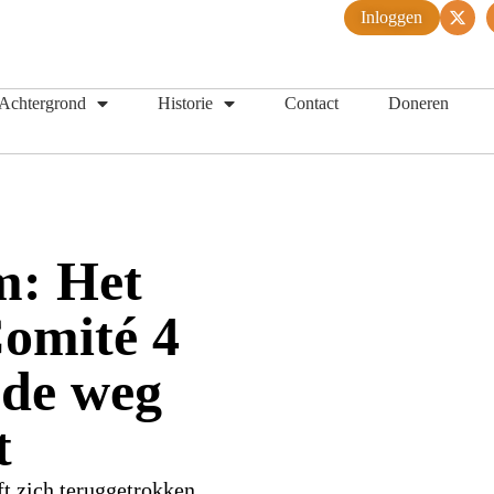
Inloggen
Achtergrond
Historie
Contact
Doneren
m: Het
Comité 4
 de weg
t
ft zich teruggetrokken