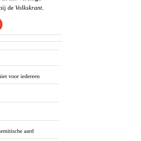
bij de
Volkskrant
.
niet voor iedereen
semitische aard