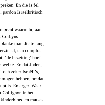
spreken. En die is fel
, pardon Israëlkritisch.
n prent waarin hij aan
at Corbyns
 blanke man die te lang
verzinsel, een complot
bij ‘de bezetting’ hoef
en welke. En dat Joden,
 toch zeker Israëli’s,
r mogen hebben, omdat
pt is. En erger. Waar
et Collignon in het
t kinderbloed en matses