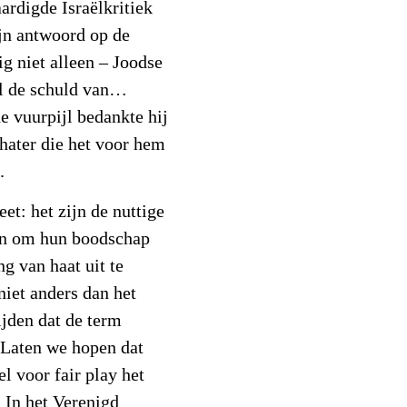
aardigde Israëlkritiek
ijn antwoord op de
ig niet alleen – Joodse
al de schuld van…
de vuurpijl bedankte hij
hater die het voor hem
.
et: het zijn de nuttige
nen om hun boodschap
g van haat uit te
niet anders dan het
ijden dat de term
 Laten we hopen dat
l voor fair play het
. In het Verenigd