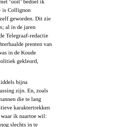
met ‘ooit’ bedoel ik
– is Collignon
zelf geworden. Dit zie
s; al in de jaren
de Telegraaf-redactie
hterhaalde prenten van
 was in de Koude
olitiek gekleurd,
iddels bijna
ssing zijn. En, zoals
mannen die te lang
itieve karaktertrekken
waar ik naartoe wil:
nog slechts in te