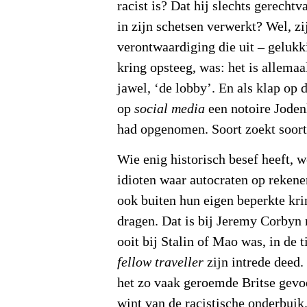
racist is? Dat hij slechts gerechtv
in zijn schetsen verwerkt? Wel, z
verontwaardiging die uit – gelukk
kring opsteeg, was: het is allema
jawel, ‘de lobby’. En als klap op 
op
social media
een notoire Joden
had opgenomen. Soort zoekt soort
Wie enig historisch besef heeft, we
idioten waar autocraten op reke
ook buiten hun eigen beperkte krin
dragen. Dat is bij Jeremy Corbyn 
ooit bij Stalin of Mao was, in de t
fellow traveller
zijn intrede deed.
het zo vaak geroemde Britse gevoe
wint van de racistische onderbuik