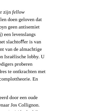
r zijn
fellow
llen doen geloven dat
rbyn geen antisemiet
j) een levenslangs
 het slachtoﬀer is van
nt van de almachtige
on Israëlische lobby. U
edigers proberen
dres te ontkrachten met
 complottheorie. En
eerd door een oude
enaar Jos Collignon.