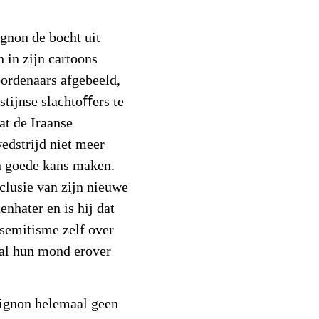
ignon de bocht uit
n in zijn cartoons
oordenaars afgebeeld,
tijnse slachtoﬀers te
at de Iraanse
edstrijd niet meer
n goede kans maken.
clusie van zijn nieuwe
nhater en is hij dat
isemitisme zelf over
val hun mond erover
lignon helemaal geen