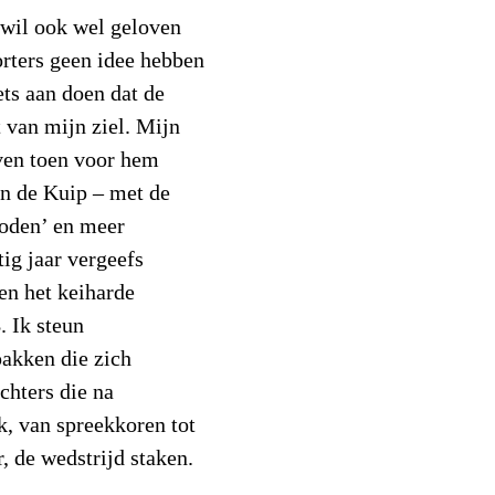
 wil ook wel geloven
rters geen idee hebben
ets aan doen dat de
t van mijn ziel. Mijn
even toen voor hem
n de Kuip – met de
joden’ en meer
tig jaar vergeefs
en het keiharde
 Ik steun
akken die zich
echters die na
, van spreekkoren tot
, de wedstrijd staken.