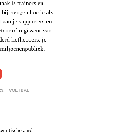
aak is trainers en
bijbrengen hoe je als
 aan je supporters en
teur of regisseur van
erd liefhebbers, je
n miljoenenpubliek.
RS
,
VOETBAL
semitische aard