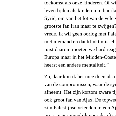
toekomst als onze kinderen. Of w
leven lijden als kinderen in buur
Syrië, om van het lot van de vel
grootste fan Iran maar te zwijge
vrede. Ik wil geen oorlog met Pale
met niemand en dat klinkt misschi
juist daarom moeten we hard reage
Europa maar in het Midden-Oosten
heerst een andere mentaliteit.”
Zo, daar kon ik het mee doen als 
van de compromissen, waar de sym
afneemt. Het zijn kortom zware ti
ook groot fan van Ajax. De topwed
zijn Palestijnse vrienden in een A
waar ze gezamenlijk voor de aftra