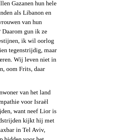
illen Gazanen hun hele
landen als Libanon en
e vrouwen van hun
n? Daarom gun ik ze
stijnen, ik wil oorlog
en tegenstrijdig, maar
ren. Wij leven niet in
, oom Frits, daar
inwoner van het land
pathie voor Israël
jden, want neef Lior is
strijden kijkt hij met
jaxbar in Tel Aviv,
p bidden voor het