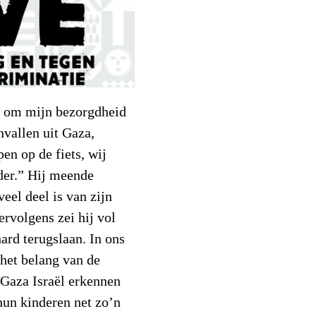
e om mijn bezorgdheid
nvallen uit Gaza,
pen op de fiets, wij
lder.” Hij meende
veel deel is van zijn
ervolgens zei hij vol
ard terugslaan. In ons
 het belang van de
n Gaza Israël erkennen
hun kinderen net zo’n