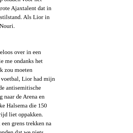
rote Ajaxtalent dat in
tilstand. Als Lior in
 Nouri.
eloos over in een
ie me ondanks het
ijk zou moeten
 voetbal, Lior had mijn
de antisemitische
g naar de Arena en
ke Halsema die 150
ijd liet oppakken.
k een grens trekken na
enden dat we niets