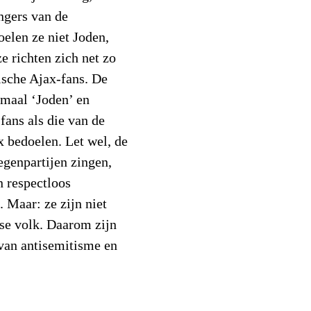
ngers van de
oelen ze niet Joden,
e richten zich net zo
tische Ajax-fans. De
nmaal ‘Joden’ en
fans als die van de
x bedoelen. Let wel, de
egenpartijen zingen,
n respectloos
 Maar: ze zijn niet
dse volk. Daarom zijn
 van antisemitisme en