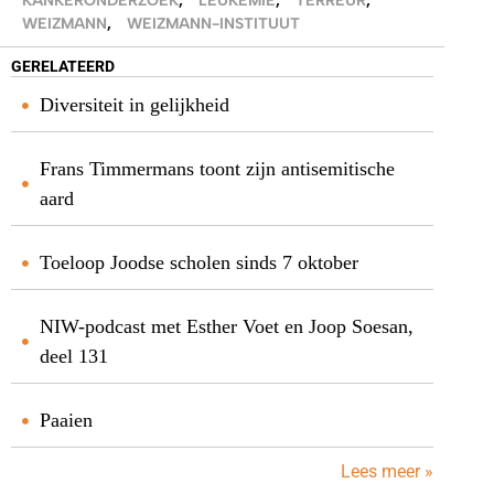
KANKERONDERZOEK
,
LEUKEMIE
,
TERREUR
,
WEIZMANN
,
WEIZMANN-INSTITUUT
GERELATEERD
Diversiteit in gelijkheid
Frans Timmermans toont zijn antisemitische
aard
Toeloop Joodse scholen sinds 7 oktober
NIW-podcast met Esther Voet en Joop Soesan,
deel 131
Paaien
Lees meer »