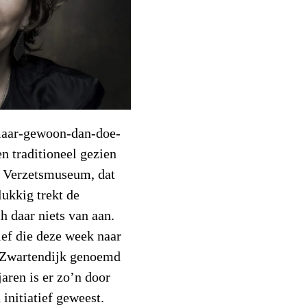
maar-gewoon-dan-doe-
n traditioneel gezien
et Verzetsmuseum, dat
lukkig trekt de
 daar niets van aan.
ief die deze week naar
n Zwartendijk genoemd
jaren is er zo’n door
 initiatief geweest.