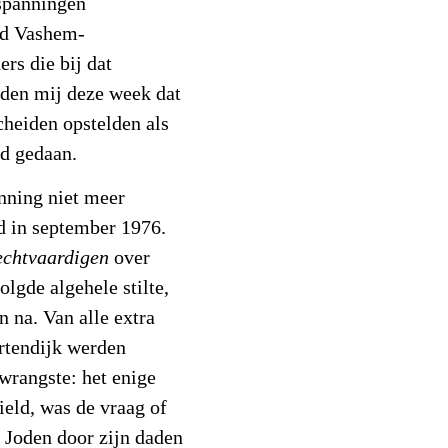
spanningen
ad Vashem-
rs die bij dat
lden mij deze week dat
cheiden opstelden als
ad gedaan.
nning niet meer
 in september 1976.
echtvaardigen
over
lgde algehele stilte,
n na. Van alle extra
rtendijk werden
 wrangste: het enige
ield, was de vraag of
 Joden door zijn daden