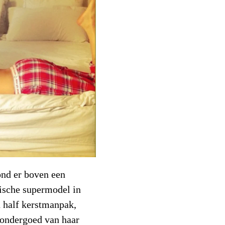
ond er boven een
lische supermodel in
n half kerstmanpak,
 ondergoed van haar