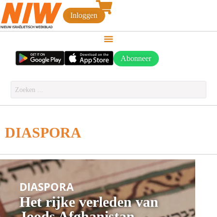
Inloggen
Abonneer
DIASPORA
DIASPORA
Het rijke verleden van
Joods Afghanistan