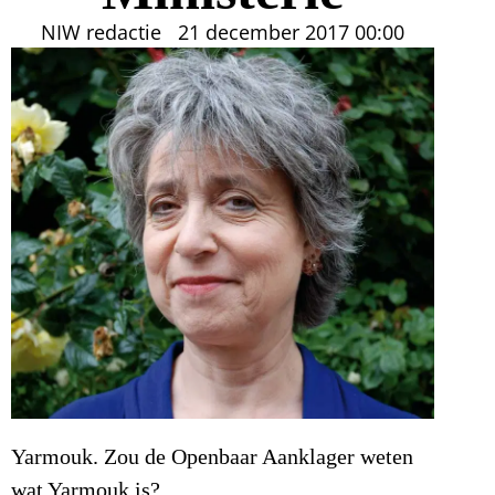
NIW redactie
21 december 2017
00:00
Yarmouk. Zou de Openbaar Aanklager weten
wat Yarmouk is?