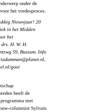
onderwerp onder de
 voor het vredesproces.
ukkig Nieuwjaar! 20
iek in het Midden
oor het
 drs. H. W. H.
entzwg 59, Bussum. Info
 riadamman@planet.nl,
el.nl/gooi
otschap
steden heeft de
n programma met
Trouw-columnist Sylvain