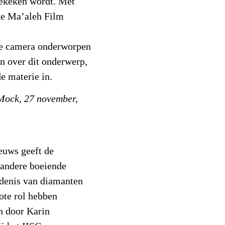
gekeken wordt. Met
xe Ma’aleh Film
de camera onderworpen
en over dit onderwerp,
e materie in.
 Mock, 27 november,
euws geeft de
 andere boeiende
edenis van diamanten
ote rol hebben
n door Karin