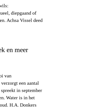
wils:
itueel, diepgaand of
den. Achsa Vissel deed
tiek en meer
oi van
 verzorgt een aantal
 spreekt in september
n. Water is in het
oud. H.A. Donkers