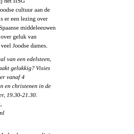
j het IISG
oodse cultuur aan de
s er een lezing over
e Spaanse middeleeuwen
n over geluk van
 veel Joodse dames.
al van een edelsteen,
aakt gelukkig? Visies
eer vanaf 4
n en christenen in de
r, 19.30-21.30.
,
nl