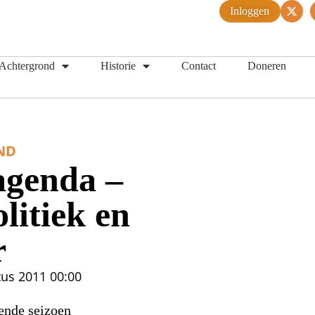
Inloggen
Achtergrond
Historie
Contact
Doneren
ND
agenda –
olitiek en
r
tus 2011
00:00
ende seizoen