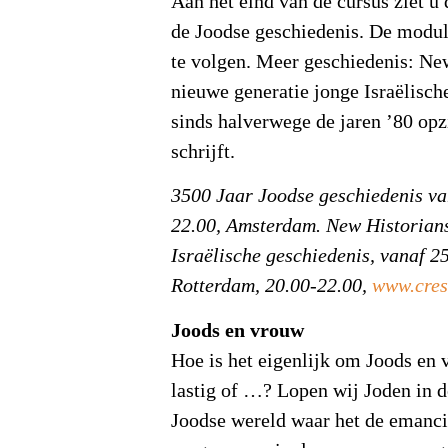
Aan het eind van de cursus ziet u
de Joodse geschiedenis. De module
te volgen. Meer geschiedenis: Ne
nieuwe generatie jonge Israëlisc
sinds halverwege de jaren ’80 op
schrijft.
3500 Jaar Joodse geschiedenis van
22.00, Amsterdam. New Historians
Israëlische geschiedenis, vanaf 25
Rotterdam, 20.00-22.00,
www.cres
Joods en vrouw
Hoe is het eigenlijk om Joods en v
lastig of …? Lopen wij Joden in d
Joodse wereld waar het de emancip