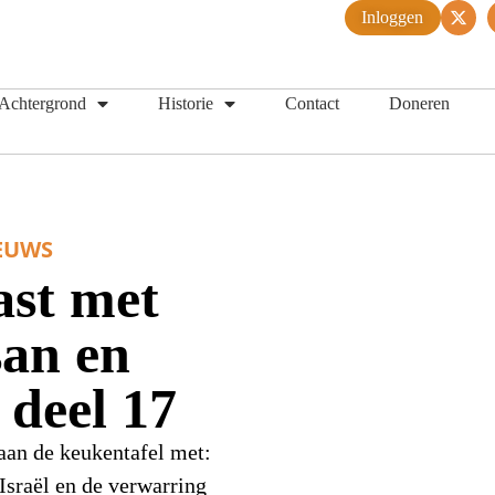
Inloggen
Achtergrond
Historie
Contact
Doneren
EUWS
st met
san en
 deel 17
 aan de keukentafel met:
sraël en de verwarring