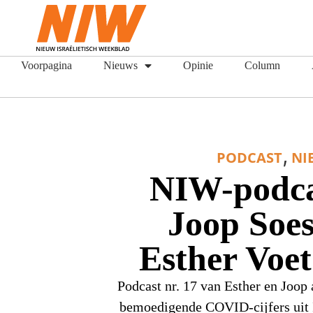
Voorpagina
Nieuws
Opinie
Column
,
PODCAST
NI
NIW-podca
Joop Soe
Esther Voet
Podcast nr. 17 van Esther en Joop
bemoedigende COVID-cijfers uit I