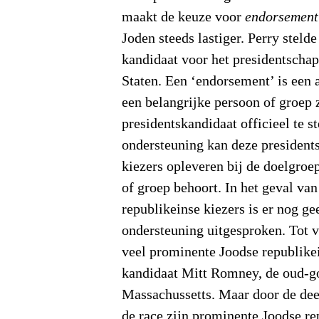
maakt de keuze voor
endorsemen
Joden steeds lastiger. Perry steld
kandidaat voor het presidentscha
Staten. Een ‘endorsement’ is een
een belangrijke persoon of groep 
presidentskandidaat officieel te s
ondersteuning kan deze president
kiezers opleveren bij de doelgroe
of groep behoort. In het geval va
republikeinse kiezers is er nog ge
ondersteuning uitgesproken. Tot 
veel prominente Joodse republike
kandidaat Mitt Romney, de oud-go
Massachussetts. Maar door de de
de race zijn prominente Joodse re