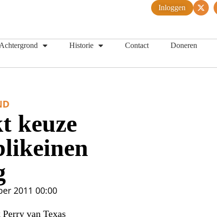
Inloggen
Achtergrond
Historie
Contact
Doneren
ND
t keuze
blikeinen
g
ber 2011
00:00
 Perry van Texas