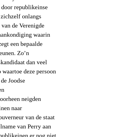
t
door republikeinse
e zichzelf onlangs
p van de Verenigde
 aankondiging waarin
zegt een bepaalde
teunen. Zo’n
skandidaat dan veel
p waartoe deze persoon
n de Joodse
en
voorheen neigden
inen naar
uverneur van de staat
elname van Perry aan
publikeinen er nog niet