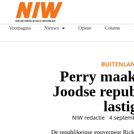
Voorpagina
Nieuws
Opinie
Column
BUITENLA
Perry maak
Joodse repu
lasti
NIW redactie
4 septem
De republikeinse gouverneur Rick