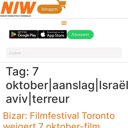
Inloggen
Abonneer
Tag:
7
oktober|aanslag|Israël
aviv|terreur
Bizar: Filmfestival Toronto
weigert 7 oktober-film