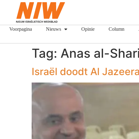
Voorpagina
Nieuws
Opinie
Column
Tag:
Anas al-Shari
Israël doodt Al Jazeera-