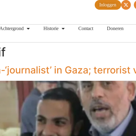
Inloggen
Achtergrond
Historie
Contact
Doneren
f
‘journalist’ in Gaza; terrorist