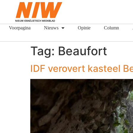
Voorpagina
Nieuws
Opinie
Column
Tag:
Beaufort
IDF verovert kasteel B