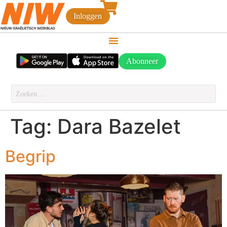
Inloggen
Abonneer
Tag:
Dara Bazelet
Begrip