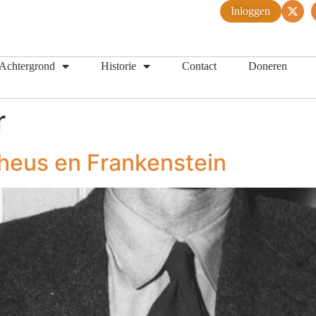
Inloggen
Achtergrond
Historie
Contact
Doneren
r
heus en Frankenstein