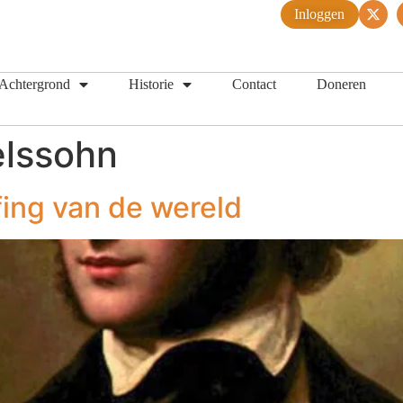
Inloggen
Achtergrond
Historie
Contact
Doneren
lssohn
fing van de wereld