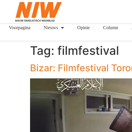
Voorpagina
Nieuws
Opinie
Column
Tag:
filmfestival
Bizar: Filmfestival Tor