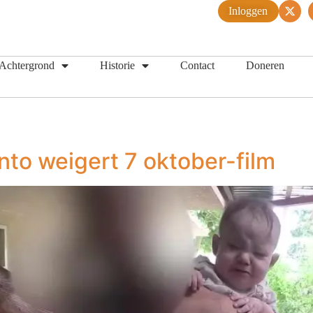
Inloggen
Achtergrond
Historie
Contact
Doneren
onto weigert 7 oktober-film