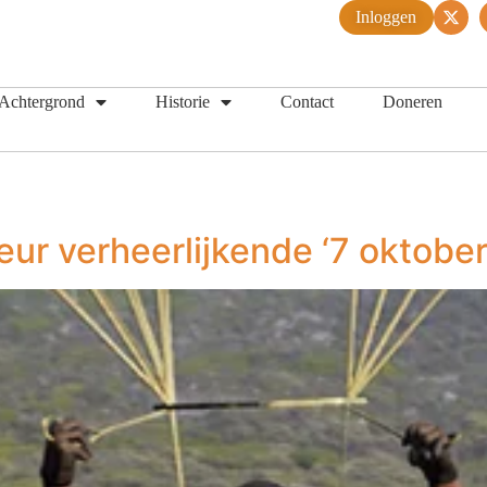
Inloggen
Achtergrond
Historie
Contact
Doneren
eur verheerlijkende ‘7 oktobe