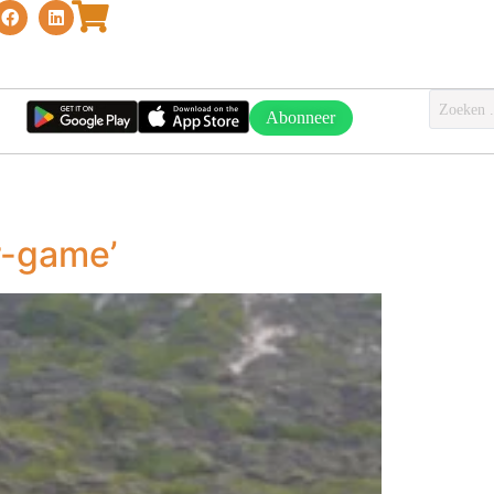
Abonneer
r-game’