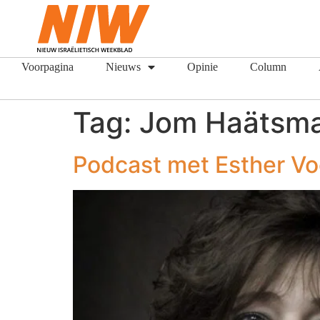
Voorpagina
Nieuws
Opinie
Column
Tag:
Jom Haätsm
Podcast met Esther Vo