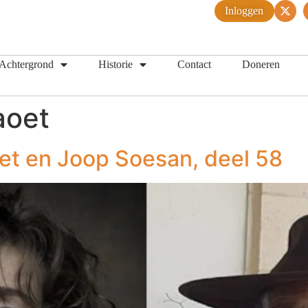
Inloggen
Achtergrond
Historie
Contact
Doneren
aoet
et en Joop Soesan, deel 58