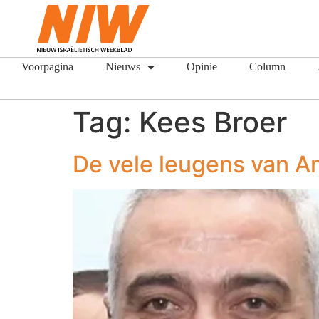
Voorpagina
Nieuws
Opinie
Column
Tag:
Kees Broer
De vele leugens van 