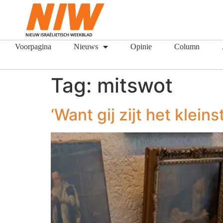
Voorpagina
Nieuws
Opinie
Column
Tag:
mitswot
‘Want gij zijt het kleins