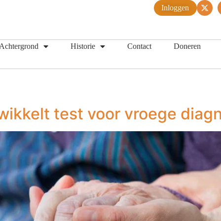
Inloggen
Achtergrond
Historie
Contact
Doneren
wikkelt test voor vroege diag