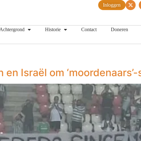
Inloggen
Achtergrond
Historie
Contact
Doneren
en en Israël om ‘moordenaars