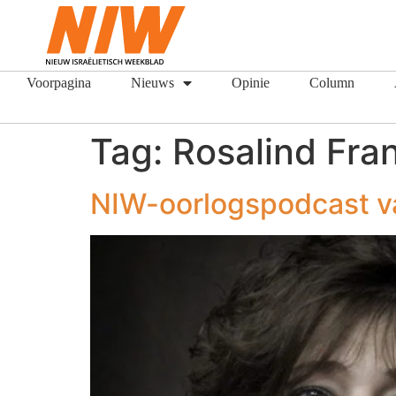
Voorpagina
Nieuws
Opinie
Column
Tag:
Rosalind Fran
NIW-oorlogspodcast va