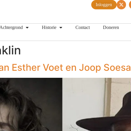
Inloggen
Achtergrond
Historie
Contact
Doneren
klin
n Esther Voet en Joop Soesa