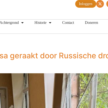
Inloggen
Achtergrond
Historie
Contact
Doneren
sa geraakt door Russische dr