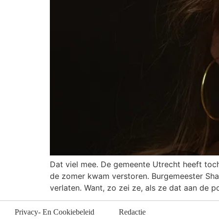
Dat viel mee. De gemeente Utrecht heeft toch
de zomer kwam verstoren. Burgemeester Shar
verlaten. Want, zo zei ze, als ze dat aan de p
Privacy- En Cookiebeleid
Redactie