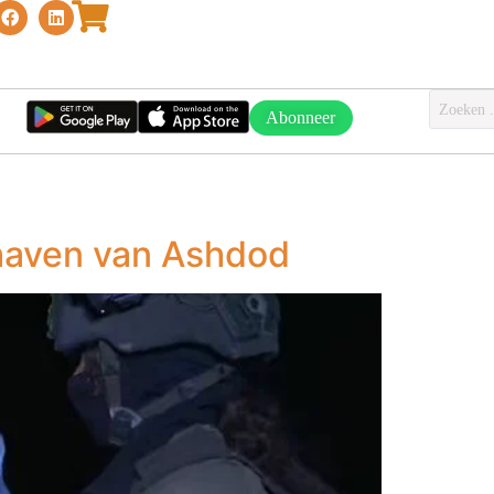
Abonneer
r haven van Ashdod