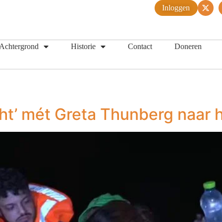
Inloggen
Achtergrond
Historie
Contact
Doneren
jacht’ mét Greta Thunberg naa