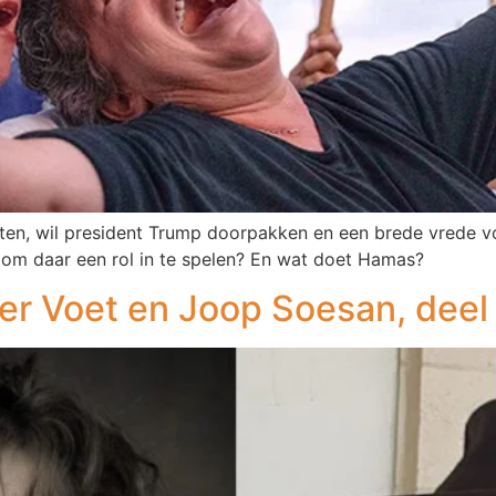
elaten, wil president Trump doorpakken en een brede vrede
om daar een rol in te spelen? En wat doet Hamas?
r Voet en Joop Soesan, deel 