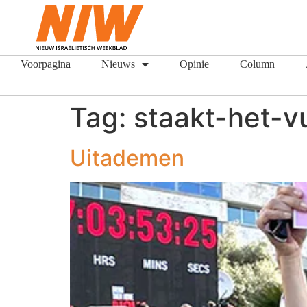
Voorpagina
Nieuws
Opinie
Column
Tag:
staakt-het-v
Uitademen