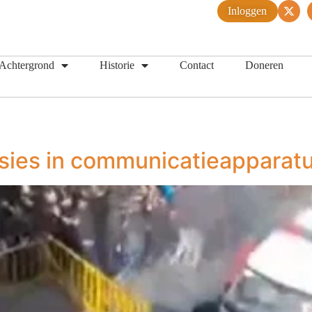
Inloggen
Achtergrond
Historie
Contact
Doneren
ies in communicatieapparatu