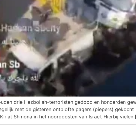
zouden drie Hezbollah-terroristen gedood en honderden gew
gelijk met de gisteren ontplofte pagers (piepers) gekocht 
riat Shmona in het noordoosten van Israël. Hierbij vielen 