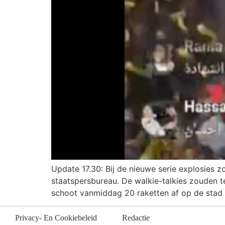
Update 17.30: Bij de nieuwe serie explosies 
staatspersbureau. De walkie-talkies zouden te
schoot vanmiddag 20 raketten af op de stad Ki
Privacy- En Cookiebeleid
Redactie