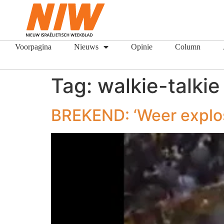
Voorpagina
Nieuws
Opinie
Column
Tag:
walkie-talkie
BREKEND: ‘Weer explos