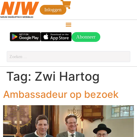
Inloggen
Abonneer
Tag:
Zwi Hartog
Ambassadeur op bezoek