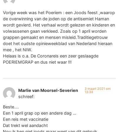
Vorige week was het Poeriem : een Joods feest ,waarop
de overwinning van de joden op de antisemiet Haman
wordt gevierd. Het verhaal wordt gelezen en kinderen en
volwassenen gaan verkleed. Zoals op 1 april worden
grappen gemaakt en mensen misleid.Traditiegetrouw
doet het oudste opinieweekblad van Nederland hieraan
mee , het NIW.
Helaas is o.a. De Coronareis een zeer geslaagde
POERIEMGRAP en dus niet waar !!!
3 maart 2021 om
Marlie van Moorsel-Severien
13:34
schreef:
Beste….
Een 1 april grap op een andere dag …
Een reis met vaccinatie
Dat trekt wel aandacht
Nou ik ben niet joods maar weet van dit gebruik