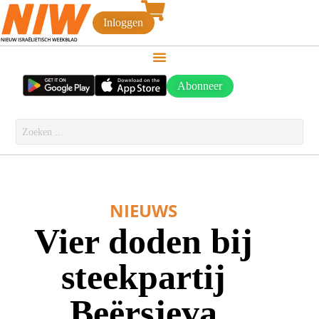
Inloggen
Abonneer
NIEUWS
Vier doden bij
steekpartij
Beërsjeva